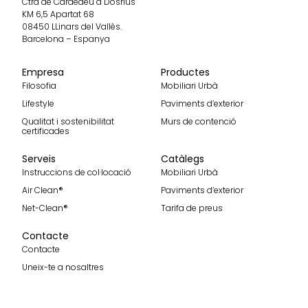
Ctra de Cardedeu a Dosrius
KM 6,5 Apartat 68
08450 LLinars del Vallès.
Barcelona – Espanya
Empresa
Productes
Filosofia
Mobiliari Urbà
Lifestyle
Paviments d’exterior
Qualitat i sostenibilitat
Murs de contenció
certificades
Serveis
Catàlegs
Instruccions de col·locació
Mobiliari Urbà
Air Clean®
Paviments d’exterior
Net-Clean®
Tarifa de preus
Contacte
Contacte
Uneix-te a nosaltres