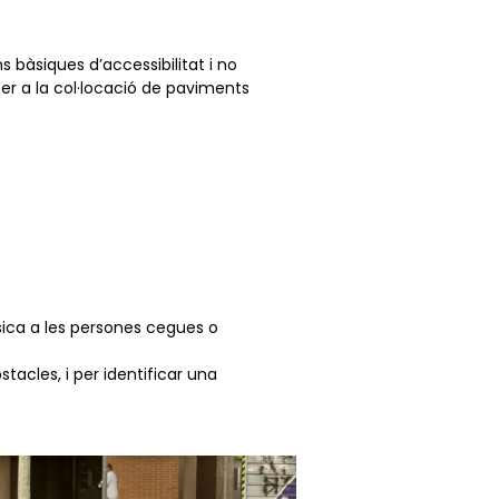
s bàsiques d’accessibilitat i no
r per a la col·locació de paviments
sica a les persones cegues o
stacles, i per identificar una