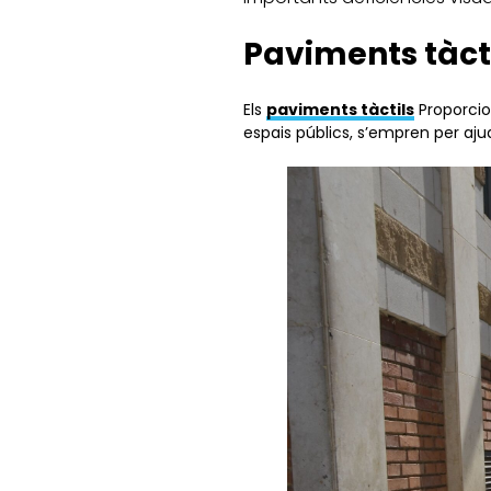
Paviments tàct
Els
paviments tàctils
Proporcion
espais públics, s’empren per ajuda