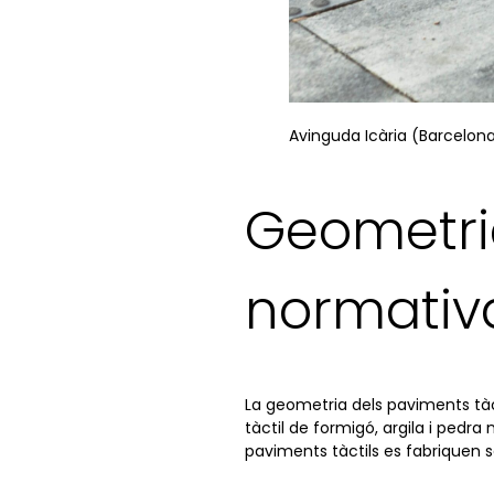
Avinguda Icària (Barcelona
Geometria
normativ
La geometria dels paviments tàct
tàctil de formigó, argila i pedra 
paviments tàctils es fabriquen s