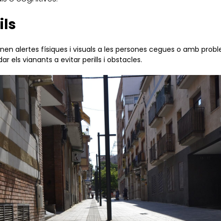
ils
en alertes físiques i visuals a les persones cegues o amb problem
r els vianants a evitar perills i obstacles.