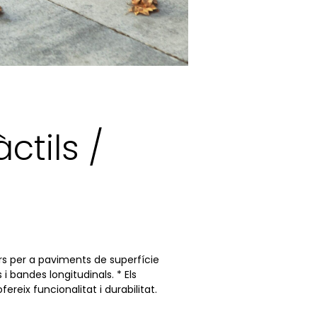
ctils /
ors per a paviments de superfície
 i bandes longitudinals. * Els
reix funcionalitat i durabilitat.