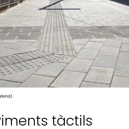
elona)
iments tàctils