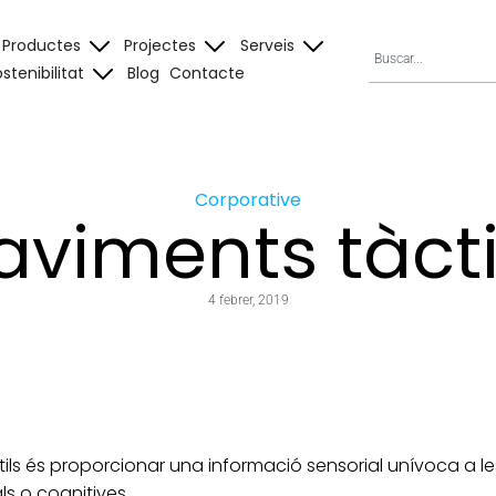
Productes
Projectes
Serveis
stenibilitat
Blog
Contacte
Corporative
aviments tàcti
4 febrer, 2019
tils és proporcionar una informació sensorial unívoca a
ls o cognitives.