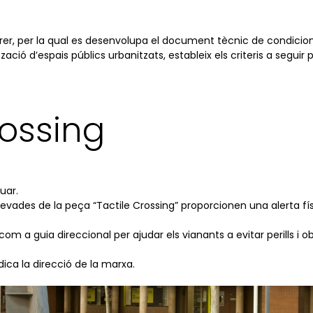
ebrer, per la qual es desenvolupa el document tècnic de condicion
ització d’espais públics urbanitzats, estableix els criteris a segui
rossing
uar.
levades de la peça “Tactile Crossing” proporcionen una alerta fí
 com a guia direccional per ajudar els vianants a evitar perills i ob
dica la direcció de la marxa.