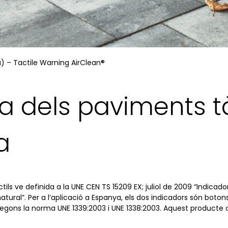
) – Tactile Warning AirClean®
 dels paviments tà
a
ils ve definida a la UNE CEN TS 15209 EX; juliol de 2009 “Indicad
natural”. Per a l’aplicació a Espanya, els dos indicadors són botons
egons la norma UNE 1339:2003 i UNE 1338:2003. Aquest producte ofe