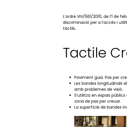
L’ordre VIV/561/2010, de l’1 de f
discriminació per a l’accés i util
tàctils..
Tactile C
Paviment guia. Pas per cre
Les bandes longitudinals e
amb problemes de visió.
S’utilitza en espais públics
zona de pas per creuar.
La superfície de bandes in