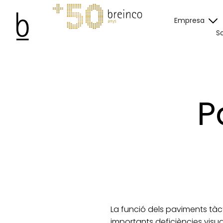
Empresa
So
P
La funció dels paviments tàc
importants deficiències visua