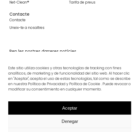
Net-Clean®
Tarifa de preus
Contacte
Contacte
Uneix-te a nosaltres
Rep les nostres darreres notícies
Subscriure'm
Este sitio utiliza cookies y otras tecnologías de tracking con fines
analíticos, de marketing y de funcionalidad del sitio web. Al hacer clic
Segueix-nos
en "Aceptar", acepta el uso de estas tecnologías, tal como se describe
en nuestra Política de Privacidad y Política de Cookie . Puede revocar o
modificar su consentimiento en cualquier momento.
breinco © 2026 Tots els drets reservats
Aceptar
Cookies
Privadesa
Canal ètic
Denegar