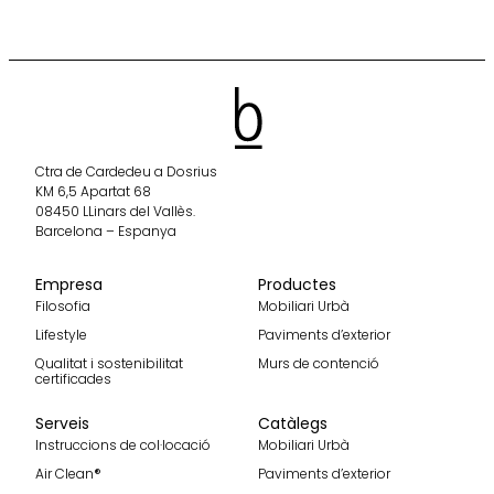
Ctra de Cardedeu a Dosrius
KM 6,5 Apartat 68
08450 LLinars del Vallès.
Barcelona – Espanya
Empresa
Productes
Filosofia
Mobiliari Urbà
Lifestyle
Paviments d’exterior
Qualitat i sostenibilitat
Murs de contenció
certificades
Serveis
Catàlegs
Instruccions de col·locació
Mobiliari Urbà
Air Clean®
Paviments d’exterior