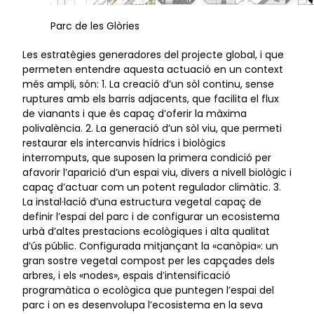
Parc de les Glòries
Les estratègies generadores del projecte global, i que
permeten entendre aquesta actuació en un context
més ampli, són: 1. La creació d’un sòl continu, sense
ruptures amb els barris adjacents, que facilita el flux
de vianants i que és capaç d’oferir la màxima
polivalència. 2. La generació d’un sòl viu, que permeti
restaurar els intercanvis hídrics i biològics
interromputs, que suposen la primera condició per
afavorir l’aparició d’un espai viu, divers a nivell biològic i
capaç d’actuar com un potent regulador climàtic. 3.
La instal·lació d’una estructura vegetal capaç de
definir l’espai del parc i de configurar un ecosistema
urbà d’altes prestacions ecològiques i alta qualitat
d’ús públic. Configurada mitjançant la «canòpia»: un
gran sostre vegetal compost per les capçades dels
arbres, i els «nodes», espais d’intensificació
programàtica o ecològica que puntegen l’espai del
parc i on es desenvolupa l’ecosistema en la seva