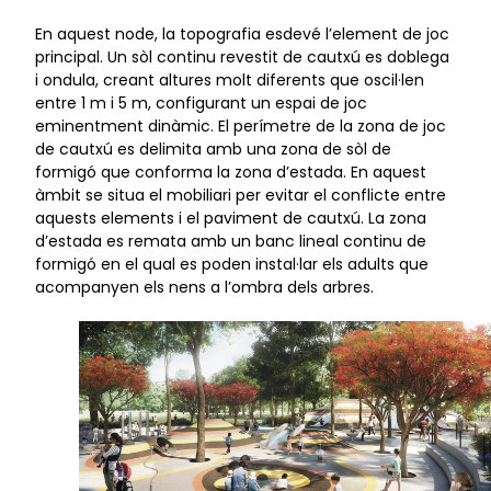
En aquest node, la topografia esdevé l’element de joc
principal. Un sòl continu revestit de cautxú es doblega
i ondula, creant altures molt diferents que oscil·len
entre 1 m i 5 m, configurant un espai de joc
eminentment dinàmic. El perímetre de la zona de joc
de cautxú es delimita amb una zona de sòl de
formigó que conforma la zona d’estada. En aquest
àmbit se situa el mobiliari per evitar el conflicte entre
aquests elements i el paviment de cautxú. La zona
d’estada es remata amb un banc lineal continu de
formigó en el qual es poden instal·lar els adults que
acompanyen els nens a l’ombra dels arbres.