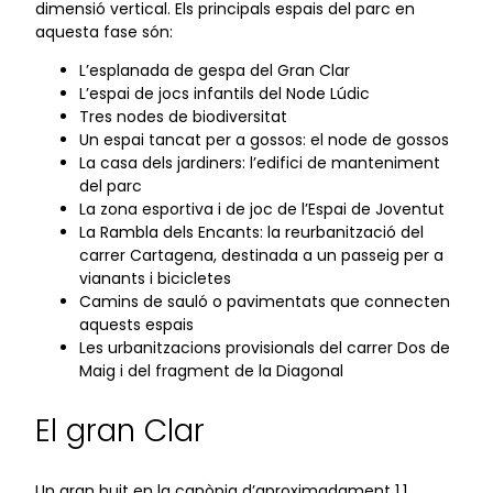
dimensió vertical. Els principals espais del parc en
aquesta fase són:
L’esplanada de gespa del Gran Clar
L’espai de jocs infantils del Node Lúdic
Tres nodes de biodiversitat
Un espai tancat per a gossos: el node de gossos
La casa dels jardiners: l’edifici de manteniment
del parc
La zona esportiva i de joc de l’Espai de Joventut
La Rambla dels Encants: la reurbanització del
carrer Cartagena, destinada a un passeig per a
vianants i bicicletes
Camins de sauló o pavimentats que connecten
aquests espais
Les urbanitzacions provisionals del carrer Dos de
Maig i del fragment de la Diagonal
El gran Clar
Un gran buit en la canòpia d’aproximadament 1,1