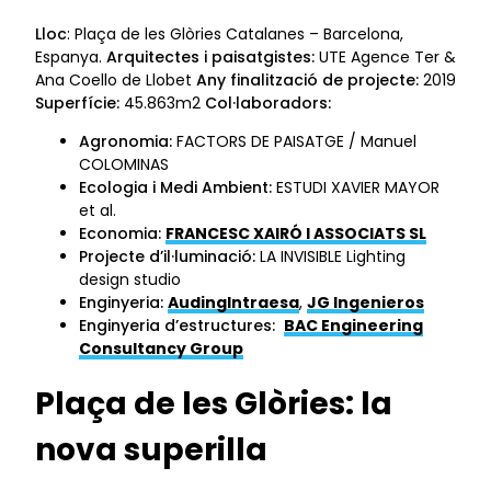
Lloc
: Plaça de les Glòries Catalanes – Barcelona,
Espanya.
Arquitectes i paisatgistes:
UTE Agence Ter &
Ana Coello de Llobet
Any finalització de projecte:
2019
Superfície:
45.863m2
Col·laboradors:
Agronomia:
FACTORS DE PAISATGE / Manuel
COLOMINAS
Ecologia i Medi Ambient:
ESTUDI XAVIER MAYOR
et al.
Economia:
FRANCESC XAIRÓ I ASSOCIATS SL
Projecte d’il·luminació:
LA INVISIBLE Lighting
design studio
Enginyeria:
AudingIntraesa
,
JG Ingenieros
Enginyeria d’estructures:
BAC Engineering
Consultancy Group
Plaça de les Glòries: la
nova superilla