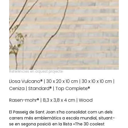
Referències en aquest projecte
Llosa Vulcano® | 30 x 20 x 10 cm | 30 x 10 x 10 cm |
Ceniza | Standard® | Top Complete®
Rasen-mohr® | 8,3 x 3,8 x 4 cm | Wood
El Passeig de Sant Joan s’ha consolidat com un dels
carrers més emblemàtics a escala mundial, situant-
se en segona posició en la llista «The 30 coolest