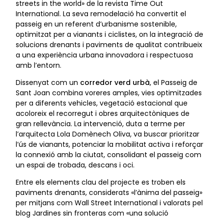
streets in the world» de la revista Time Out
International. La seva remodelació ha convertit el
passeig en un referent d’urbanisme sostenible,
optimitzat per a vianants i ciclistes, on la integració de
solucions drenants i paviments de qualitat contribueix
a una experiència urbana innovadora i respectuosa
amb l’entorn.
Dissenyat com un
corredor verd urbà
, el Passeig de
Sant Joan combina voreres amples, vies optimitzades
per a diferents vehicles, vegetació estacional que
acoloreix el recorregut i obres arquitectòniques de
gran rellevància. La intervenció, duta a terme per
l’arquitecta Lola Domènech Oliva, va buscar prioritzar
l’ús de vianants, potenciar la mobilitat activa i reforçar
la connexió amb la ciutat, consolidant el passeig com
un espai de trobada, descans i oci.
Entre els elements clau del projecte es troben els
paviments drenants, considerats «l’ànima del passeig»
per mitjans com Wall Street International i valorats pel
blog Jardines sin fronteras com «una solució