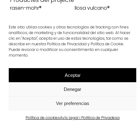
rasen-mohr®
llosa vulcano®
Veure més
Veure més
Este sitio utiliza cookies y otras tecnologías de tracking con fines
analíticos, de marketing y de funcionalidad del sitio web. Al hacer
clic en "Aceptar", acepta el uso de estas tecnologías, tal como se
describe en nuestra Política de Privacidad y Política de Cookie .
Puede revocar o modificar su consentimiento en cualquier
momento.
Aceptar
Denegar
Ver preferencias
Projectes relacionats
Política de cookies
Avís Legal i Política de Privadesa
Portugal
Largo da Rua Nova, Melides