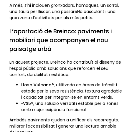
A més, s’hi inclouen gronxadors, hamaques, un sorral,
una taula per lliscar, una passarel·la basculant i una
gran zona d’activitats per als més petits.
L’aportació de Breinco: paviments i
mobiliari que acompanyen el nou
paisatge urbà
En aquest projecte, Breinco ha contribuït al disseny de
l’espai públic amb solucions que reforcen el seu
confort, durabilitat i estètica:
Llosa Vulcano®
, utilitzada en àrees de trànsit i
estada per la seva resistència, textura agradable
i capacitat per integrar-se en entorns verds.
«
VS5®
, una solució versàtil i estable per a zones
amb major exigència funcional.
Ambdós paviments ajuden a unificar els recorreguts,
millorar l’accessibilitat i generar una lectura amable