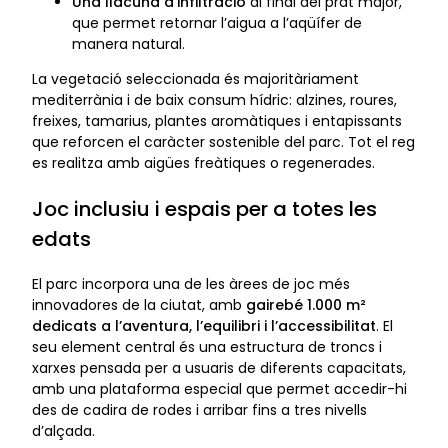
Una llacuna d’infiltració
al final del prat major,
que permet retornar l’aigua a l’aqüífer de
manera natural.
La vegetació seleccionada és majoritàriament
mediterrània i de baix consum hídric: alzines, roures,
freixes, tamarius, plantes aromàtiques i entapissants
que reforcen el caràcter sostenible del parc. Tot el reg
es realitza amb aigües freàtiques o regenerades.
Joc inclusiu i espais per a totes les
edats
El parc incorpora una de les àrees de joc més
innovadores de la ciutat, amb
gairebé 1.000 m²
dedicats a l’aventura, l’equilibri i l’accessibilitat
. El
seu element central és una estructura de troncs i
xarxes pensada per a usuaris de diferents capacitats,
amb una plataforma especial que permet accedir-hi
des de cadira de rodes i arribar fins a tres nivells
d’alçada.