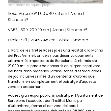
Referències en aquest projecte
Llosa Vulcano® | 60 x 40 x 8 cm | Arena |
Standard®
VS5® | 30 X 20 X 10 cm | Arena | Standard®
Circle Puff | Ø 45 x 45 cm | White | Smooth
El Parc de les Tretze Roses ja és una realitat a la Marina
del Prat Vermell, un dels nous desenvolupaments
urbans més importants de Barcelona. Amb
més de
21.000 m²
, el parc s’ha convertit en el gran espai verd
del barri, amb praderies, jardins, zones d’estada, àrees
de joc inclusives i més d’un centenar d’arbres que
transformen completament el paisatge d’aquesta
zona en creixement.
Aquest gran espai públic, impulsat per l’Ajuntament de
Barcelona i executat per l’Institut Municipal
d’Urbanisme, forma el cor verd del barri i
acompanyarà l’arribada dels més de
28.000 nous