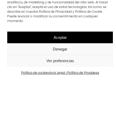
un referent de convivència.
analíticos, de marketing y de funcionalidad del sitio web. Al hacer
clic en "Aceptar", acepta el uso de estas tecnologías, tal como se
describe en nuestra Política de Privacidad y Política de Cookie .
Puede revocar o modificar su consentimiento en cualquier
momento.
Aceptar
Denegar
Ver preferencias
Política de cookies
Avís Legal i Política de Privadesa
Urbanització del Parc de les Tretze Roses a la
Marina del Prat Vermell