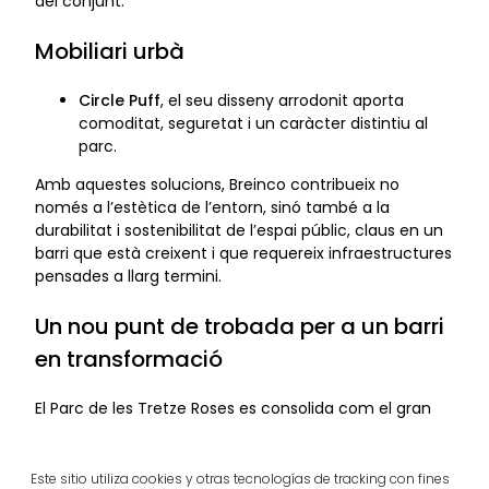
del conjunt.
Mobiliari urbà
Circle Puff
, el seu disseny arrodonit aporta
comoditat, seguretat i un caràcter distintiu al
parc.
Amb aquestes solucions, Breinco contribueix no
només a l’estètica de l’entorn, sinó també a la
durabilitat i sostenibilitat de l’espai públic, claus en un
barri que està creixent i que requereix infraestructures
pensades a llarg termini.
Un nou punt de trobada per a un barri
en transformació
El Parc de les Tretze Roses es consolida com el gran
pulmó verd de la Marina del Prat Vermell: un espai
sostenible, accessible i inclusiu, preparat per
acompanyar els nous residents i per convertir-se en
Este sitio utiliza cookies y otras tecnologías de tracking con fines