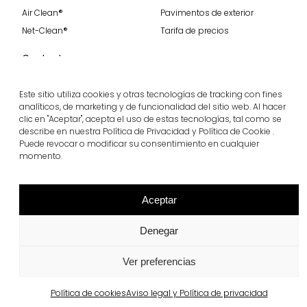
Air Clean®
Pavimentos de exterior
Net-Clean®
Tarifa de precios
Contacto
Contacto
Únete a nosotros
Este sitio utiliza cookies y otras tecnologías de tracking con fines
analíticos, de marketing y de funcionalidad del sitio web. Al hacer
clic en "Aceptar", acepta el uso de estas tecnologías, tal como se
describe en nuestra Política de Privacidad y Política de Cookie .
Recibe nuestras últimas noticias
Puede revocar o modificar su consentimiento en cualquier
momento.
Suscribirme
Síguenos
Aceptar
Denegar
Ver preferencias
breinco © 2026 Todos los derechos reservados
Cookies
Privacidad
Ética
Política de cookies
Aviso legal y Política de privacidad