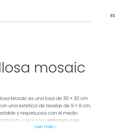
ES
llosa mosaic
Llosa Mosaic es una losa de 30 × 30 cm
con una estética de teselas de 9 × 9 cm,
estable y respetuosa con el medio
ambiente. Ideal para
entornos con
Leer más
árboles, aparcamientos, caminos