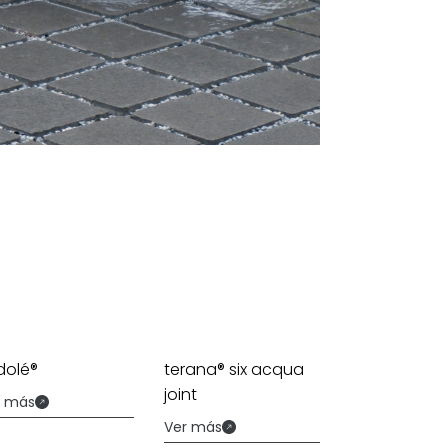
dolé®
terana® six acqua
joint
r más
Ver más