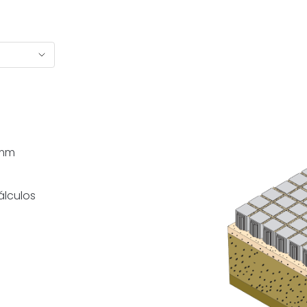
 mm
álculos