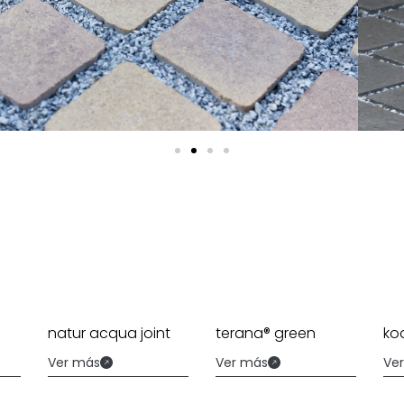
natur acqua joint
terana® green
ko
Ver más
Ver más
Ve