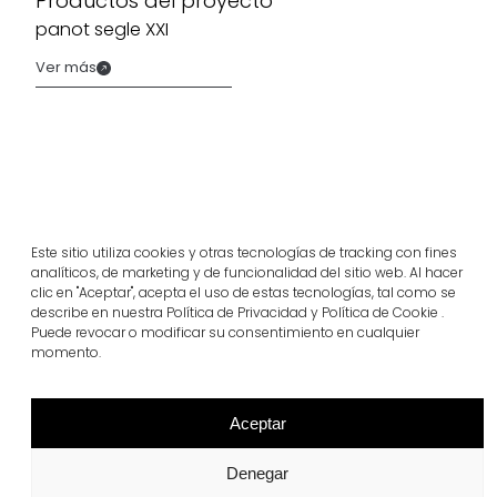
Productos del proyecto
panot segle XXI
Ver más
Este sitio utiliza cookies y otras tecnologías de tracking con fines
analíticos, de marketing y de funcionalidad del sitio web. Al hacer
clic en "Aceptar", acepta el uso de estas tecnologías, tal como se
describe en nuestra Política de Privacidad y Política de Cookie .
Puede revocar o modificar su consentimiento en cualquier
momento.
Proyectos relacionados
Aceptar
Portugal
Denegar
Largo da Rua Nova en Melides