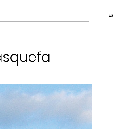
ES
asquefa