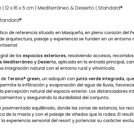
 cm | 12 x 16 x 5 cm | Mediterráneo & Desierto | Standard®
 Standard®
ístico de referencia situado en Masquefa, en pleno corazón del 
donde arquitectura, paisaje y experiencia se funden en un entorno
ntserrat.
gral de los
espacios exteriores
, resolviendo accesos, recorrido
es Mediterráneo y Desierto
, aplicada en la entrada principal, c
 integración natural con el entorno rural y vitivinícola.
n de
Terana
®
green
, un adoquín con
junta verde integrada
, qu
permite la infiltración y evaporación del agua de lluvia, favor
la percepción natural del espacio exterior. Los distanciadores i
azamientos y asegurando la durabilidad del conjunto.
 pavimentado equilibrado, donde las zonas de estancia, los reco
ica de la masía y con el paisaje de viñedos que la rodea. El resul
 experiencia sensorial del resort y potenciar su carácter exclu