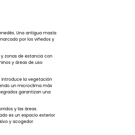
Penedès. Una antigua masía
 marcado por los viñedos y
s y zonas de estancia con
aminos y áreas de uso
e introduce la vegetación
eciendo un microclima más
ntegrados garantizan una
rridos y las áreas
tado es un espacio exterior
sivo y acogedor.