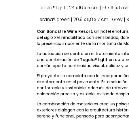
Tegula® light | 24 x 16 x 5 cm | 16 x 16 x 5
Terana® green | 20,8 x 11,8 x 7 cm | Grey |
Can Bonastre Wine Resort
, un hotel enotur
del siglo XVI rehabilitada con sensibilidad, 
la presencia imponente de la montaña de Mo
La actuación se centra en el tratamiento inte
una combinación de
Tegula® light en color
común aporta continuidad visual, calidez y una
El proyecto se completa con la incorporació
directamente en el pavimento. Esta solución 
confortable y sostenible, además de reforzar 
colocación precisa y estable, evitando despl
La combinación de materiales crea un paisaje
exteriores dialogan con la arquitectura histór
sereno y funcional, pensado para acompañar la