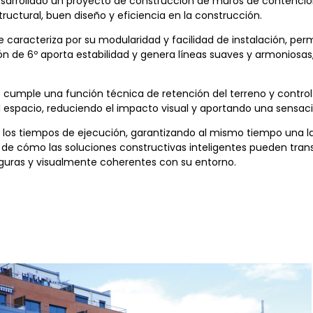
a desarrollado un proyecto de construcción de muros de contenci
ructural, buen diseño y eficiencia en la construcción.
e caracteriza por su modularidad y facilidad de instalación, per
ión de 6º aporta estabilidad y genera líneas suaves y armoniosas
o cumple una función técnica de retención del terreno y control
l espacio, reduciendo el impacto visual y aportando una sensac
r los tiempos de ejecución, garantizando al mismo tiempo una la
de cómo las soluciones constructivas inteligentes pueden tran
seguras y visualmente coherentes con su entorno.