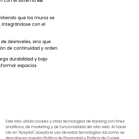
ón con el sistema
AB
mitiendo que los muros se
, integrándose con el
 de desniveles, sino que
ión de continuidad y orden.
rga durabilidad y bajo
sformar espacios
Este sitio utiliza cookies y otras tecnologías de tracking con fines
analíticos, de marketing y de funcionalidad del sitio web. Al hacer
clic en "Aceptar", acepta el uso de estas tecnologías, tal como se
describe en nuestra Política de Privacidad y Política de Cookie .