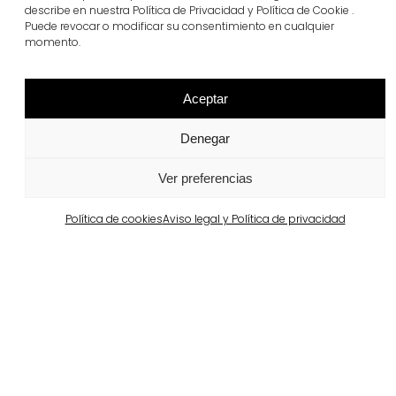
describe en nuestra Política de Privacidad y Política de Cookie .
Puede revocar o modificar su consentimiento en cualquier
momento.
Aceptar
Denegar
Proyectos relacionados
Ver preferencias
Portugal
Largo da Rua Nova en Melides
Política de cookies
Aviso legal y Política de privacidad
Ver más