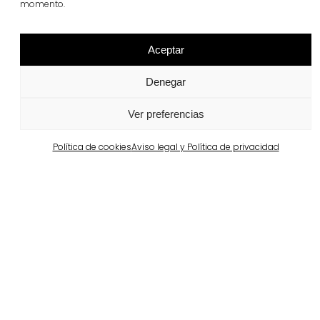
momento.
Aceptar
Proyectos relacionados
Denegar
Ver preferencias
Portugal
Largo da Rua Nova en Melides
Política de cookies
Aviso legal y Política de privacidad
Ver más