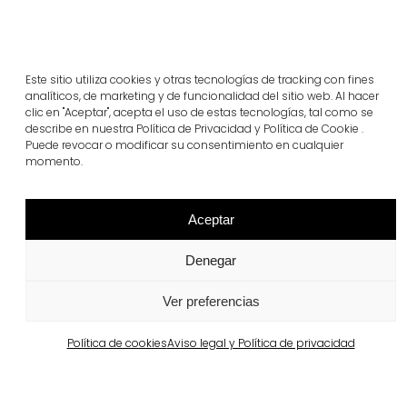
Este sitio utiliza cookies y otras tecnologías de tracking con fines
analíticos, de marketing y de funcionalidad del sitio web. Al hacer
clic en "Aceptar", acepta el uso de estas tecnologías, tal como se
Proyectos relacionados
describe en nuestra Política de Privacidad y Política de Cookie .
Puede revocar o modificar su consentimiento en cualquier
momento.
Portugal
Largo da Rua Nova en Melides
Aceptar
Ver más
Denegar
Ver preferencias
Política de cookies
Aviso legal y Política de privacidad