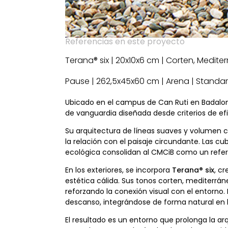
Referencias en este proyecto
Terana® six | 20x10x6 cm | Corten, Medite
Pause | 262,5x45x60 cm | Arena | Standa
Ubicado en el campus de Can Ruti en Badalon
de vanguardia diseñada desde criterios de efi
Su arquitectura de líneas suaves y volumen c
la relación con el paisaje circundante. Las c
ecológica consolidan al CMCiB como un refere
En los exteriores, se incorpora
Terana® six
, c
estética cálida. Sus tonos corten, mediterrán
reforzando la conexión visual con el entorno. 
descanso, integrándose de forma natural en 
El resultado es un entorno que prolonga la ar