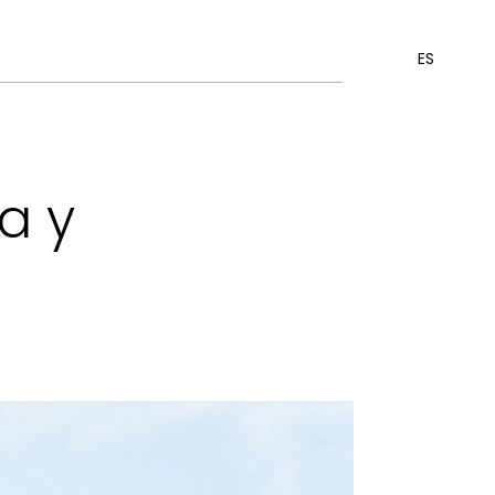
ES
a y