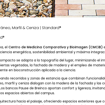
rráneo, Marfil & Ceniza | Standard®
rd®
a, el
Centro de Medicina Comparativa y Bioimagen (CMCiB)
e
ciencia energética, sostenibilidad ambiental y máxima integraci
ompacto se adapta a la topografía del lugar, minimizando el i
ubiertas vegetadas, la fachada de madera y el empleo de materia
nte en bioconstrucción aplicada a la ciencia.
reando recorridos y zonas de estancia que combinan funcionalida
eo, marfil y ceniza dialogan con la madera de la fachada y las c
Los bancos Pause de Breinco aportan confort y ligereza, invitand
los espacios abiertos del campus.
quitectura hacia el paisaje, ofreciendo espacios exteriores que