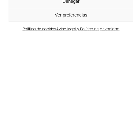
Denegar
Portugal
Largo da Rua Nova en Melides
Ver preferencias
Ver más
Política de cookies
Aviso legal y Política de privacidad
Barcelona
Propiedad privada en Pedralbes
Ver más