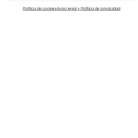
Política de cookies
Aviso legal y Política de privacidad
Barcelona
Propiedad privada en Pedralbes
Ver más