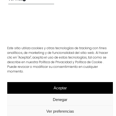
Este sitio utiliza cookies y otras tecnologías de tracking con fines
analíticos, de marketing y de funcionalidad del sitio web. Al hacer
clic en "Aceptar", acepta el uso de estas tecnologías, tal como se
describe en nuestra Política de Privacidad y Política de Cookie .
Puede revocar o modificar su consentimiento en cualquier
momento.
Proyectos relacionados
Aceptar
Portugal
Largo da Rua Nova en Melides
Denegar
Ver más
Ver preferencias