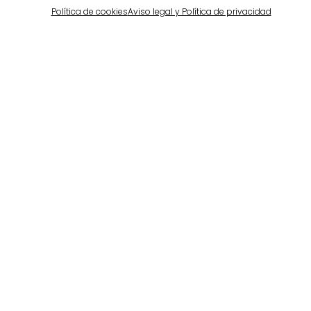
Política de cookies
Aviso legal y Política de privacidad
Barcelona
Propiedad privada en Pedralbes
Ver más