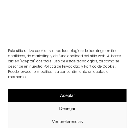
Este sitio utiliza cookies y otras tecnologías de tracking con fines
analíticos, de marketing y de funcionalidad del sitio web. Al hacer
clic en "Aceptar", acepta el uso de estas tecnologías, tal como se
describe en nuestra Política de Privacidad y Política de Cookie .
Puede revocar o modificar su consentimiento en cualquier
Proyectos relacionados
momento.
Aceptar
Portugal
Largo da Rua Nova en Melides
Denegar
Ver más
Ver preferencias