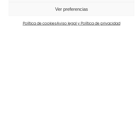
Ver más
Ver preferencias
Política de cookies
Aviso legal y Política de privacidad
Barcelona
Propiedad privada en Pedralbes
Ver más