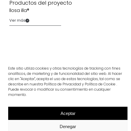
Productos del proyecto
llosa illa®
Ver más
Este sitio utiliza cookies y otras tecnologías de tracking con fines
analíticos, de marketing y de funcionalidad del sitio web. Al hacer
clic en "Aceptar", acepta el uso de estas tecnologías, tal como se
describe en nuestra Política de Privacidad y Política de Cookie .
Puede revocar o modificar su consentimiento en cualquier
momento.
Proyectos relacionados
Aceptar
Portugal
Denegar
Largo da Rua Nova en Melides