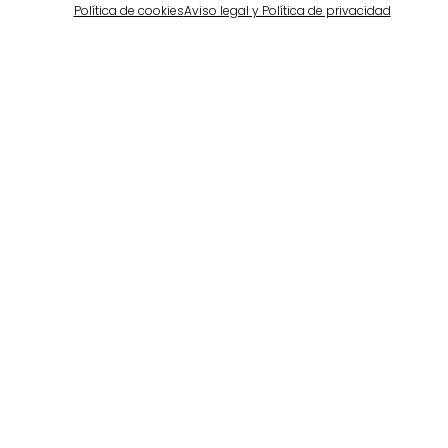
Política de cookies
Aviso legal y Política de privacidad
Barcelona
Propiedad privada en Pedralbes
Ver más