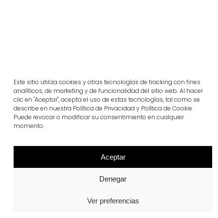
Este sitio utiliza cookies y otras tecnologías de tracking con fines
analíticos, de marketing y de funcionalidad del sitio web. Al hacer
clic en "Aceptar", acepta el uso de estas tecnologías, tal como se
describe en nuestra Política de Privacidad y Política de Cookie .
Puede revocar o modificar su consentimiento en cualquier
Proyectos relacionados
momento.
Aceptar
Portugal
Largo da Rua Nova en Melides
Denegar
Ver más
Ver preferencias