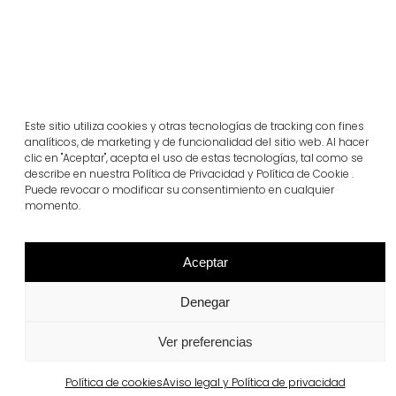
Este sitio utiliza cookies y otras tecnologías de tracking con fines
analíticos, de marketing y de funcionalidad del sitio web. Al hacer
clic en "Aceptar", acepta el uso de estas tecnologías, tal como se
describe en nuestra Política de Privacidad y Política de Cookie .
Proyectos relacionados
Puede revocar o modificar su consentimiento en cualquier
momento.
Portugal
Aceptar
Largo da Rua Nova en Melides
Ver más
Denegar
Ver preferencias
Política de cookies
Aviso legal y Política de privacidad