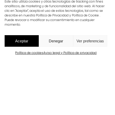
Este sitio utiliza cookies y otras tecnologías de tracking con fines
a refinada, integrando el
analíticos, de marketing y de funcionalidad del sitio web. Al hacer
clic en "Aceptar", acepta el uso de estas tecnologías, tal como se
describe en nuestra Política de Privacidad y Política de Cookie .
Puede revocar o modificar su consentimiento en cualquier
momento.
gencias estéticas y
ier geometría o acabado.
Aceptar
Denegar
Ver preferencias
nestar del ciudadano.
Política de cookies
Aviso legal y Política de privacidad