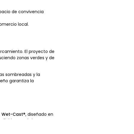
pacio de convivencia
omercio local.
arcamiento. El proyecto de
duciendo zonas verdes y de
eas sombreadas y la
seño garantiza la
o Wet-Cast®
, diseñado en
a fluida y orgánica que