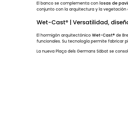
El banco se complementa con
losas de pav
conjunto con la arquitectura y la vegetación 
Wet-Cast® | Versatilidad, diseñ
El hormigón arquitectónico
Wet-Cast®
de Bre
funcionales. Su tecnología permite fabricar p
La nueva Plaça dels Germans Sàbat se consol
Plaça dels Germans Sàbat:
una zona de Calidad para el
peaton