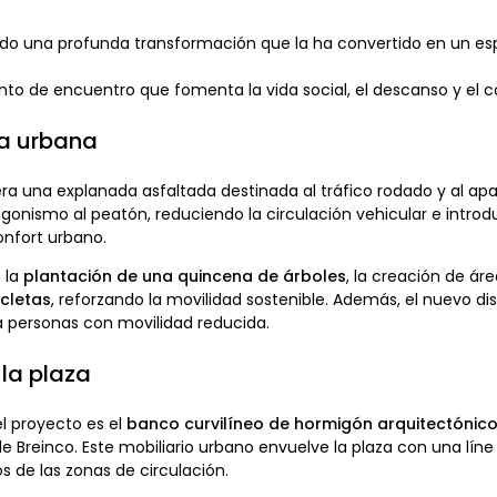
do una profunda transformación que la ha convertido en un es
nto de encuentro que fomenta la vida social, el descanso y el c
da urbana
a una explanada asfaltada destinada al tráfico rodado y al ap
gonismo al peatón, reduciendo la circulación vehicular e intro
nfort urbano.
 la
plantación de una quincena de árboles
, la creación de ár
cletas
, reforzando la movilidad sostenible. Además, el nuevo di
a personas con movilidad reducida.
la plaza
l proyecto es el
banco curvilíneo de hormigón arquitectónic
Breinco. Este mobiliario urbano envuelve la plaza con una líne
s de las zonas de circulación.