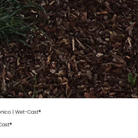
ónico | Wet-Cast®
Cast®