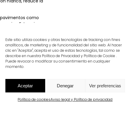
ión hídrica, reduce la
ran pavimentos como
nerarios. Estas piezas
sibilidad y la continuidad
Este sitio utiliza cookies y otras tecnologías de tracking con fines
analíticos, de marketing y de funcionalidad del sitio web. Al hacer
iforme que armoniza con el
clic en "Aceptar", acepta el uso de estas tecnologías, tal como se
nriquece los espacios
describe en nuestra Política de Privacidad y Política de Cookie .
Puede revocar o modificar su consentimiento en cualquier
momento.
e un efecto fotocatalítico
nerando superficies más
Aceptar
Denegar
Ver preferencias
ibilidad dialogan con el
accesible e inclusiva,
Política de cookies
Aviso legal y Política de privacidad
elva.
cación