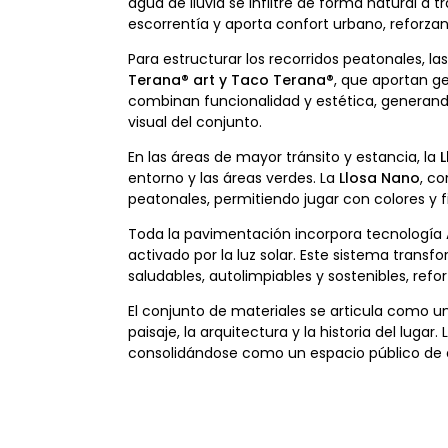
agua de lluvia se infiltre de forma natural a t
escorrentía y aporta confort urbano, reforzan
Para estructurar los recorridos peatonales, l
Terana® art y Taco Terana®
, que aportan ge
combinan funcionalidad y estética, generando
visual del conjunto.
En las áreas de mayor tránsito y estancia, la
L
entorno y las áreas verdes. La
Llosa Nano
, c
peatonales, permitiendo jugar con colores y 
Toda la pavimentación incorpora tecnología
activado por la luz solar. Este sistema tran
saludables, autolimpiables y sostenibles, re
El conjunto de materiales se articula como un
paisaje, la arquitectura y la historia del luga
consolidándose como un espacio público de 
| Premio de Arquitectura 2025 del Colegio Ofi