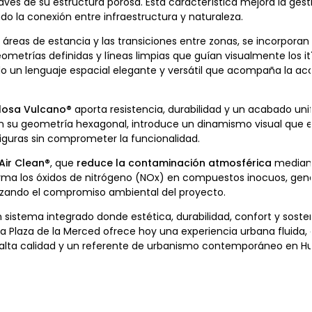
ravés de su estructura porosa. Esta característica mejora la gest
do la conexión entre infraestructura y naturaleza.
as áreas de estancia y las transiciones entre zonas, se incorpo
ometrías definidas y líneas limpias que guían visualmente los iti
 un lenguaje espacial elegante y versátil que acompaña la acce
losa Vulcano®
aporta resistencia, durabilidad y un acabado un
on su geometría hexagonal, introduce un dinamismo visual que e
figuras sin comprometer la funcionalidad.
Air Clean®
, que
reduce la contaminación atmosférica
mediant
sforma los óxidos de nitrógeno (NOx) en compuestos inocuos, ge
forzando el compromiso ambiental del proyecto.
 sistema integrado donde estética, durabilidad, confort y sosten
r. La Plaza de la Merced ofrece hoy una experiencia urbana fluida, 
alta calidad y un referente de urbanismo contemporáneo en Hu
cial de Arquitectos de Huelva (COAH) en la categoría de Planifi