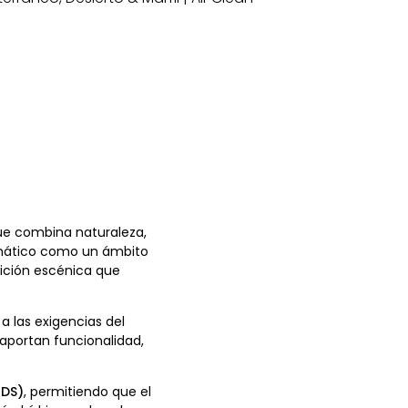
ue combina naturaleza,
lemático como un ámbito
sición escénica que
a las exigencias del
 aportan funcionalidad,
UDS)
, permitiendo que el