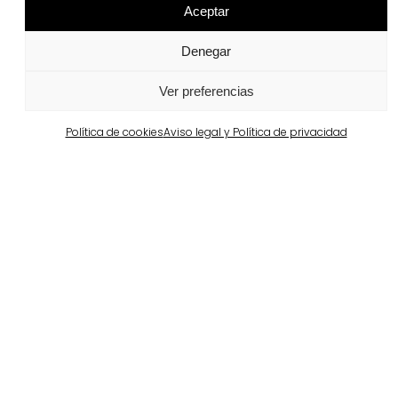
Proyectos relacionados
Aceptar
Denegar
Portugal
Largo da Rua Nova en Melides
Ver preferencias
Ver más
Política de cookies
Aviso legal y Política de privacidad
Barcelona
Propiedad privada en Pedralbes