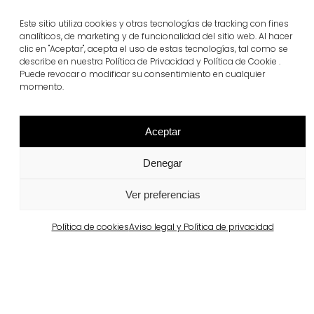
Este sitio utiliza cookies y otras tecnologías de tracking con fines
analíticos, de marketing y de funcionalidad del sitio web. Al hacer
clic en "Aceptar", acepta el uso de estas tecnologías, tal como se
describe en nuestra Política de Privacidad y Política de Cookie .
Puede revocar o modificar su consentimiento en cualquier
momento.
Aceptar
Denegar
Proyectos relacionados
Ver preferencias
Política de cookies
Aviso legal y Política de privacidad
Portugal
Largo da Rua Nova en Melides
Ver más