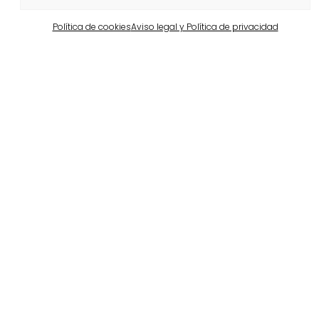
Política de cookies
Aviso legal y Política de privacidad
Barcelona
Propiedad privada en Pedralbes
Ver más