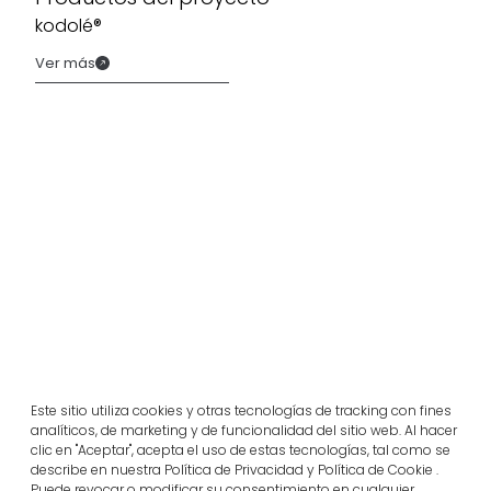
kodolé®
Ver más
Proyectos relacionados
Este sitio utiliza cookies y otras tecnologías de tracking con fines
analíticos, de marketing y de funcionalidad del sitio web. Al hacer
clic en "Aceptar", acepta el uso de estas tecnologías, tal como se
Portugal
Largo da Rua Nova en Melides
describe en nuestra Política de Privacidad y Política de Cookie .
Puede revocar o modificar su consentimiento en cualquier