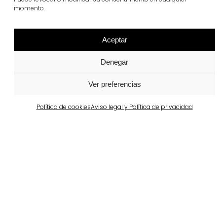
Ver más
momento.
Aceptar
Denegar
Ver preferencias
Política de cookies
Aviso legal y Política de privacidad
Barcelona
Propiedad privada en Pedralbes
Ver más