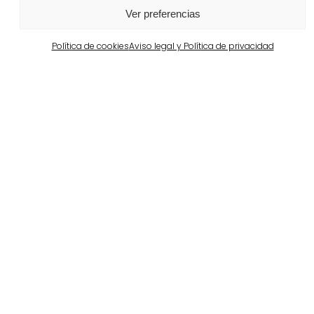
Ver más
Ver preferencias
Política de cookies
Aviso legal y Política de privacidad
Barcelona
Propiedad privada en Pedralbes
Ver más