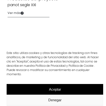
panot segle XXI
Ver más
Este sitio utiliza cookies y otras tecnologías de tracking con fines
analíticos, de marketing y de funcionalidad del sitio web. Al hacer
clic en "Aceptar", acepta el uso de estas tecnologías, tal como se
describe en nuestra Política de Privacidad y Política de Cookie .
Puede revocar o modificar su consentimiento en cualquier
momento.
Proyectos relacionados
Aceptar
Portugal
Denegar
Largo da Rua Nova en Melides