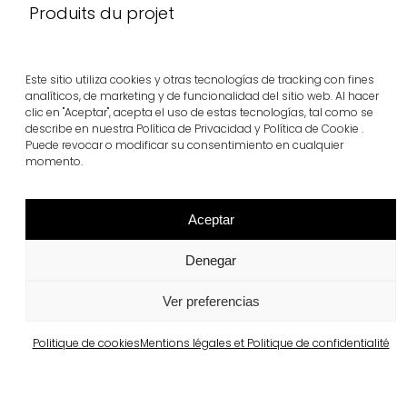
Produits du projet
tegula® six
Voir plus
Este sitio utiliza cookies y otras tecnologías de tracking con fines
analíticos, de marketing y de funcionalidad del sitio web. Al hacer
clic en "Aceptar", acepta el uso de estas tecnologías, tal como se
describe en nuestra Política de Privacidad y Política de Cookie .
Puede revocar o modificar su consentimiento en cualquier
momento.
Aceptar
Denegar
Ver preferencias
Projets similaires
Politique de cookies
Mentions légales et Politique de confidentialité
Portugal
Largo da Rua Nova, Melides