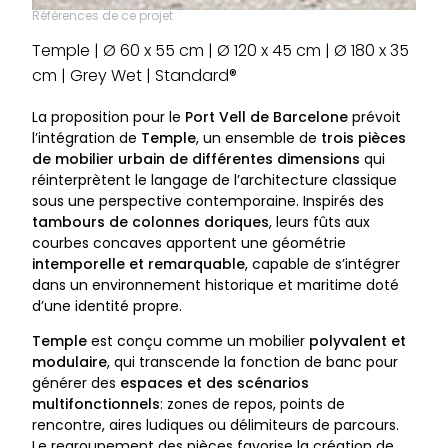
Références de ce projet
Temple | Ø 60 x 55 cm | Ø 120 x 45 cm | Ø 180 x 35
cm | Grey Wet | Standard®
La proposition pour le
Port Vell de Barcelone
prévoit
l’intégration de
Temple
, un ensemble de
trois pièces
de mobilier urbain de différentes dimensions
qui
réinterprètent le langage de l’architecture classique
sous une perspective contemporaine. Inspirés des
tambours de colonnes doriques
, leurs fûts aux
courbes concaves apportent une géométrie
intemporelle et remarquable
, capable de s’intégrer
dans un environnement historique et maritime doté
d’une identité propre.
Temple
est conçu comme un mobilier
polyvalent et
modulaire
, qui transcende la fonction de banc pour
générer des
espaces et des scénarios
multifonctionnels
: zones de repos, points de
rencontre, aires ludiques ou délimiteurs de parcours.
Le regroupement des pièces favorise la création de