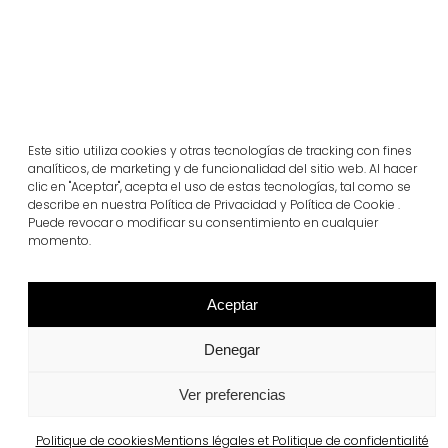
Este sitio utiliza cookies y otras tecnologías de tracking con fines
analíticos, de marketing y de funcionalidad del sitio web. Al hacer
clic en "Aceptar", acepta el uso de estas tecnologías, tal como se
describe en nuestra Política de Privacidad y Política de Cookie .
Puede revocar o modificar su consentimiento en cualquier
Projets similaires
momento.
Portugal
Aceptar
Largo da Rua Nova, Melides
Denegar
Voir plus
Ver preferencias
Politique de cookies
Mentions légales et Politique de confidentialité