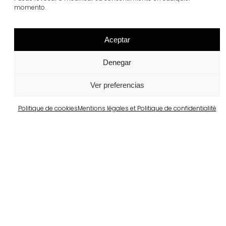
momento.
Aceptar
Projets similaires
Denegar
Ver preferencias
Portugal
Largo da Rua Nova, Melides
Politique de cookies
Mentions légales et Politique de confidentialité
Voir plus