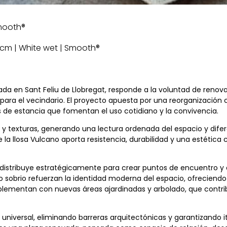
Smooth®
60 cm | White wet | Smooth®
tuada en Sant Feliu de Llobregat, responde a la voluntad de renov
ara el vecindario. El proyecto apuesta por una reorganización c
 de estancia que fomentan el uso cotidiano y la convivencia.
y texturas, generando una lectura ordenada del espacio y dife
e la llosa Vulcano aporta resistencia, durabilidad y una estéti
e distribuye estratégicamente para crear puntos de encuentro y 
o sobrio refuerzan la identidad moderna del espacio, ofreciend
plementan con nuevas áreas ajardinadas y arbolado, que contri
d universal, eliminando barreras arquitectónicas y garantizando 