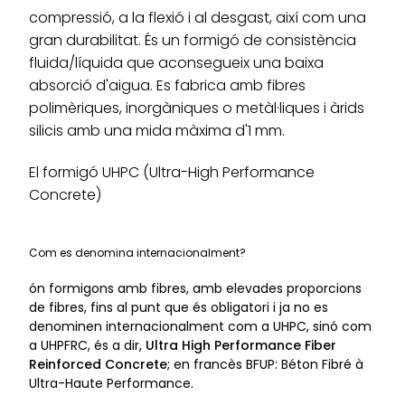
compressió, a la flexió i al desgast, així com una
gran durabilitat. És un formigó de consistència
fluida/líquida que aconsegueix una baixa
absorció d'aigua. Es fabrica amb fibres
polimèriques, inorgàniques o metàl·liques i àrids
silicis amb una mida màxima d'1 mm.
El formigó UHPC (Ultra-High Performance
Concrete)
Com es denomina internacionalment?
ón formigons amb fibres, amb elevades proporcions
de fibres, fins al punt que és obligatori i ja no es
denominen internacionalment com a UHPC, sinó com
a UHPFRC, és a dir,
Ultra High
Performance Fiber
Reinforced Concrete
; en francès BFUP: Béton Fibré à
Ultra-Haute Performance.