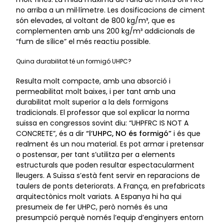
no arriba a un mil·límetre. Les dosificacions de ciment
són elevades, al voltant de 800 kg/m³, que es
complementen amb uns 200 kg/m³ addicionals de
“fum de sílice” el més reactiu possible.
Quina durabilitat té un formigó UHPC?
Resulta molt compacte, amb una absorció i
permeabilitat molt baixes, i per tant amb una
durabilitat molt superior a la dels formigons
tradicionals. El professor que sol explicar la norma
suïssa en congressos sovint diu: “UHPFRC IS NOT A
CONCRETE”, és a dir
“l’UHPC, NO és formigó”
i és que
realment és un nou material. Es pot armar i pretensar
o postensar, per tant s’utilitza per a elements
estructurals que poden resultar espectacularment
lleugers. A Suïssa s’està fent servir en reparacions de
taulers de ponts deteriorats. A França, en prefabricats
arquitectònics molt variats. A Espanya hi ha qui
presumeix de fer UHPC, però només és una
presumpció perquè només l’equip d’enginyers entorn