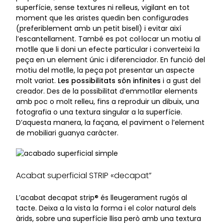
superfície, sense textures ni relleus, vigilant en tot
moment que les aristes quedin ben configurades
(preferiblement amb un petit bisell) i evitar així
l’escantellament. També es pot col·locar un motiu al
motlle que li doni un efecte particular i converteixi la
peça en un element únic i diferenciador. En funció del
motiu del motlle, la peça pot presentar un aspecte
molt variat.
Les possibilitats són infinites
i a gust del
creador. Des de la possibilitat d’emmotllar elements
amb poc o molt relleu, fins a reproduir un dibuix, una
fotografia o una textura singular a la superfície.
D’aquesta manera, la façana, el paviment o l’element
de mobiliari guanya caràcter.
Acabat superficial STRIP «decapat”
L’acabat decapat strip® és lleugerament rugós al
tacte. Deixa a la vista la forma i el color natural dels
àrids, sobre una superfície llisa però amb una textura