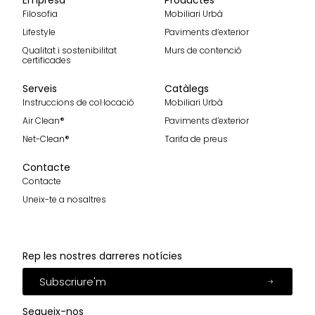
Empresa
Productes
Filosofia
Mobiliari Urbà
Lifestyle
Paviments d’exterior
Qualitat i sostenibilitat
Murs de contenció
certificades
Serveis
Catàlegs
Instruccions de col·locació
Mobiliari Urbà
Air Clean®
Paviments d’exterior
Net-Clean®
Tarifa de preus
Contacte
Contacte
Uneix-te a nosaltres
Rep les nostres darreres notícies
Subscriure'm
Segueix-nos