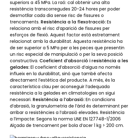
superiors a 45 MPa. La raó: cal obtenir una alta
resistència transcorregudes 20-24 hores per poder
desmotllar cada dia sense risc de fissures o
trencaments.
Resistència a la flexotracció:
Es
relaciona amb el risc d’aparició de fissures per
esforços de flexió. Aquest factor està estretament
relacionat amb la durabilitat. Aquesta resistència ha
de ser superior a 5 MPa per a les peces que presentin
un risc especial de manipulació o per la seva posició
constructiva.
Coeficient d’absorció i resistència a les
gelades:
El coeficient d’absorció d’aigua no només
influeix en la durabilitat, sinó que també afecta
directament l’estètica del producte. A més, és la
característica clau per aconseguir l’adequada
resistència a la gelades en climatologies on sigui
necessari.
Resistència a l’abrasió:
En condicions
d’abrasió, la granulometria de l’àrid és determinant per
arribar a resistències a l’abrasió elevades. Resistència
a l’impacte: Segons la norma UNE EN 127748-1/2006
Alçada de trencament per bola d’acer 1 kg > 200 cm.