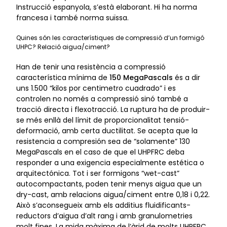
Instrucció espanyola, s’està elaborant. Hi ha norma
francesa i també norma suïssa.
Quines són les característiques de compressió d’un formigó
UHPC? Relació aigua/ciment?
Han de tenir una resistència a compressió
característica mínima de
150 MegaPascals
és a dir
uns 1.500 “kilos por centimetro cuadrado” i es
controlen no només a compressió sinó també a
tracció directa i flexotracció. La ruptura ha de produir-
se més enllà del límit de proporcionalitat tensió-
deformació, amb certa ductilitat. Se acepta que la
resistencia a compresión sea de “solamente” 130
MegaPascals en el caso de que el UHPFRC deba
responder a una exigencia especialmente estética o
arquitectónica. Tot i ser formigons “wet-cast”
autocompactants, poden tenir menys aigua que un
dry-cast, amb relacions aigua/ciment entre 0,18 i 0,22.
Això s’aconsegueix amb els additius fluidificants-
reductors d’aigua d’alt rang i amb granulometries
molt fines. La mida màxima de l’àrid de molts UHPFRC