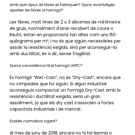
Amb quin tipus de fibres es fabriquen? Quins avantatges
aporten les fibres al formigó?
Les fibres, molt fines de 2 o 3 dècimes de mil·límetre
de gruix, normalment d’acer recobert de coure o
llautó, estan en proporcions tan altes com uns 150
quilograms per m³, i no és que siguin necessàries per
assolir la resistència exigida, sinó per aconseguir-la
amb ductilitat, és a dir, sense fragilitat.
Quina consistència té el formigó UHPC?
És formigó “Wet-Cast”, no és “Dry-Cast”, encara que
no s’impedeix que ho siguin. Si algun industrial
aconseguís compactar un formigó Dry-Cast amb la
resistència i ductilitat exigida, seria un gran
assoliment, ja que els dry cast s’associen a fortes
capacitats industrials i de mercat.
Existeix normativa vigent?
Al mes de juny de 2018, encara no hi ha Norma o