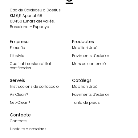
Ctra de Cardedeu a Dosrius
KM 6,5 Apartat 68
08450 LLinars del Vallès.
Barcelona – Espanya
Empresa
Productes
Filosofia
Mobiliari Urbà
Lifestyle
Paviments d’exterior
Qualitat i sostenibilitat
Murs de contenció
certificades
Serveis
Catàlegs
Instruccions de col·locació
Mobiliari Urbà
Air Clean®
Paviments d’exterior
Net-Clean®
Tarifa de preus
Contacte
Contacte
Uneix-te a nosaltres