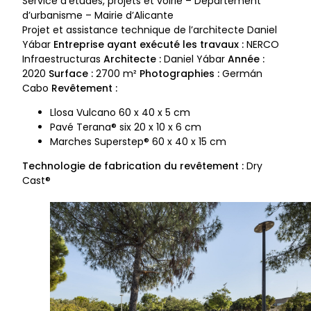
Service d’études, projets et voirie – Département
d’urbanisme – Mairie d’Alicante
Projet et assistance technique de l’architecte Daniel
Yábar
Entreprise ayant exécuté les travaux :
NERCO
Infraestructuras
Architecte :
Daniel Yábar
Année :
2020
Surface :
2700 m²
Photographies :
Germán
Cabo
Revêtement :
Llosa Vulcano 60 x 40 x 5 cm
Pavé Terana® six 20 x 10 x 6 cm
Marches Superstep® 60 x 40 x 15 cm
Technologie de fabrication du revêtement :
Dry
Cast®