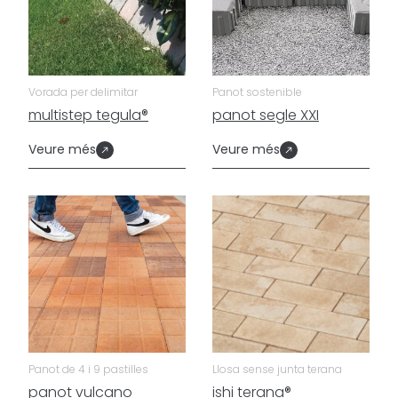
Vorada per delimitar
Panot sostenible
multistep tegula®
panot segle XXI
Veure més
Veure més
Panot de 4 i 9 pastilles
Llosa sense junta terana
panot vulcano
ishi terana®