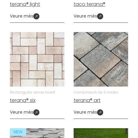
terana® light
taco terana®
Veure més
Veure més
Rectangular sense bisell
Combinació de 3 mides
terana® six
terana® art
Veure més
Veure més
NEW