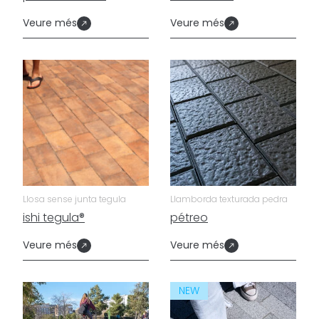
Veure més
Veure més
Llosa sense junta tegula
Llamborda texturada pedra
ishi tegula®
pétreo
Veure més
Veure més
NEW