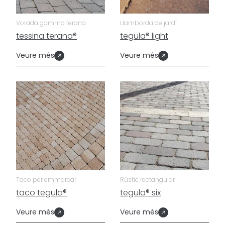
Vorada gamma terana
Llamborda de jardí
tessina terana®
tegula® light
Veure més
Veure més
Taco per emmarcar
Rústic rectangular
taco tegula®
tegula® six
Veure més
Veure més