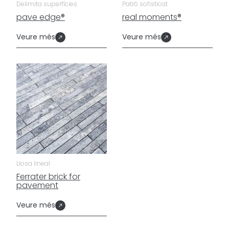
Delimita superfícies
Patró sofisticat
pave edge®
real moments®
Veure més
Veure més
Llosa lineal
Ferrater brick for
pavement
Veure més