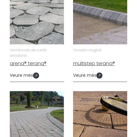
Llamborda de cantó
Vorada i esglaó
arrodonit
arena® terana®
multistep terana®
Veure més
Veure més