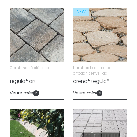
NEW
Combinació clàssica
Llamborda de cantó
arrodonit envellida
tegula® art
arena® tegula®
Veure més
Veure més