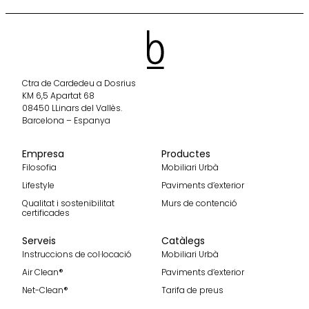
Ctra de Cardedeu a Dosrius
KM 6,5 Apartat 68
08450 LLinars del Vallès.
Barcelona – Espanya
Empresa
Productes
Filosofia
Mobiliari Urbà
Lifestyle
Paviments d’exterior
Qualitat i sostenibilitat
Murs de contenció
certificades
Serveis
Catàlegs
Instruccions de col·locació
Mobiliari Urbà
Air Clean®
Paviments d’exterior
Net-Clean®
Tarifa de preus