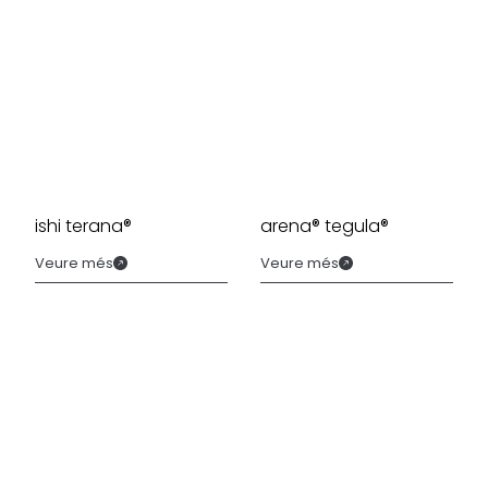
ishi terana®
arena® tegula®
Veure més
Veure més