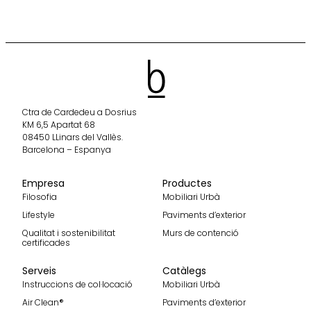
Ctra de Cardedeu a Dosrius
KM 6,5 Apartat 68
08450 LLinars del Vallès.
Barcelona – Espanya
Empresa
Productes
Filosofia
Mobiliari Urbà
Lifestyle
Paviments d’exterior
Qualitat i sostenibilitat
Murs de contenció
certificades
Serveis
Catàlegs
Instruccions de col·locació
Mobiliari Urbà
Air Clean®
Paviments d’exterior