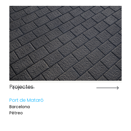
places, un
material que
fusiona
funcionalitat,
durabilitat i
una integració
estètica
discreta però
determinant.
Projectes
Port de Mataró
Barcelona
Pétreo