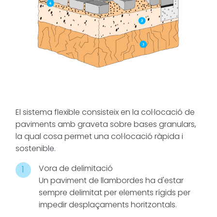
És la solució
ideal per a
rehabilitacions
on la
coherència
visual és
prioritària, així
com per a
obra nova
El sistema flexible consisteix en la col·locació de
que busca
paviments amb graveta sobre bases granulars,
robustesa i
la qual cosa permet una col·locació ràpida i
caràcter. La
sostenible.
seva
Vora de delimitació
composició
Un paviment de llambordes ha d'estar
garanteix una
sempre delimitat per elements rígids per
alta
impedir desplaçaments horitzontals.
resistència al
desgast, a les