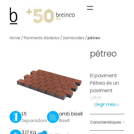
Home
/
Paviments d’exterior
/
Llambordes
/
pétreo
pétreo
El paviment
Pétreo és un
paviment
urbà
Llegir més
dissenyat per
a la integració
1,5
amb bisell
sensible i el
+
Separadors
Bisell
Característiques
rendiment
3.17 Kg