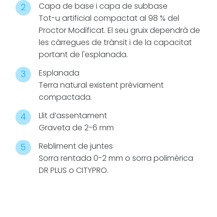
Capa de base i capa de subbase
càrregues i a
Tot-u artificial compactat al 98 % del
les
Proctor Modificat. El seu gruix dependrà de
condicions
les càrregues de trànsit i de la capacitat
climàtiques
,
portant de l'esplanada.
assegurant
un
baix
Esplanada
manteniment
Terra natural existent prèviament
i una llarga
compactada.
vida útil
.
Llit d’assentament
Graveta de 2-6 mm
Pétreo no és
només un
Rebliment de juntes
paviment; és
Sorra rentada 0-2 mm o sorra polimèrica
la base sobre
DR PLUS o CITYPRO.
la qual es
teixeix la
identitat de
carrers i