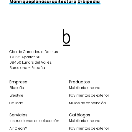
Manriqueplanasarquitectura
Urbipedia
Ctra de Cardedeu a Dosrius
KM 6,5 Apartat 68
08450 LLinars del Vallès.
Barcelona – España
Empresa
Productos
Filosofía
Mobiliario urbano
Lifestyle
Pavimentos de exterior
Calidad
Muros de contención
Servicios
Catálogos
Instrucciones de colocación
Mobiliario urbano
Air Clean®
Pavimentos de exterior