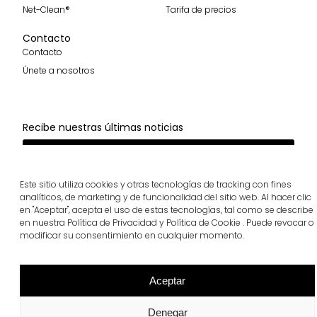
Net-Clean®
Tarifa de precios
Contacto
Contacto
Únete a nosotros
Recibe nuestras últimas noticias
Suscribirme
Síguenos
Este sitio utiliza cookies y otras tecnologías de tracking con fines
analíticos, de marketing y de funcionalidad del sitio web. Al hacer clic
en "Aceptar", acepta el uso de estas tecnologías, tal como se describe
en nuestra Política de Privacidad y Política de Cookie . Puede revocar o
modificar su consentimiento en cualquier momento.
breinco © 2026 Todos los derechos reservados
Cookies
Privacidad
Ética
Aceptar
Denegar