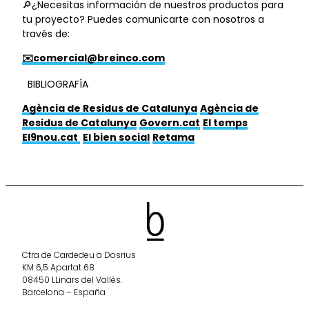
🔎¿Necesitas información de nuestros productos para
tu proyecto? Puedes comunicarte con nosotros a
través de:
✉️comercial@breinco.com
BIBLIOGRAFÍA
Agència de Residus de Catalunya
Agència de
Residus de Catalunya
Govern.cat
El temps
El9nou.cat
El bien social
Retama
Ctra de Cardedeu a Dosrius
KM 6,5 Apartat 68
08450 LLinars del Vallès.
Barcelona – España