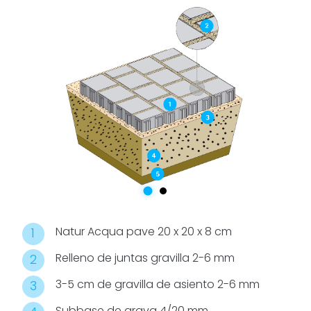
1,5 cm y la
estructura
porosa del
adoquín
permiten una
infiltración
eficiente del
agua de lluvia,
reduciendo la
escorrentía,
evitando
inundaciones
y
Natur Acqua pave 20 x 20 x 8 cm
favoreciendo
Relleno de juntas gravilla 2-6 mm
la recarga de
los acuíferos.
3-5 cm de gravilla de asiento 2-6 mm
El sistema
Subbase de grava 4/20 mm