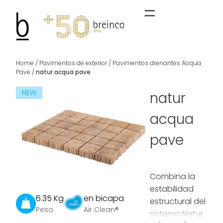
Home
/
Pavimentos de exterior
/
Pavimentos drenantes Acqua
Pave
/
natur acqua pave
NEW
natur
acqua
pave
Combina la
estabilidad
6.35 Kg
en bicapa
estructural del
Peso
Air Clean®
sistema Natur