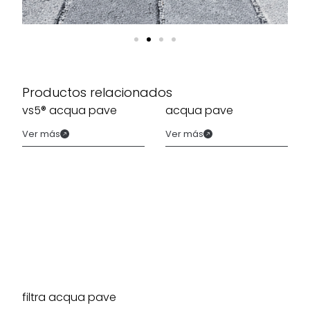
zonas
peatonales y
aparcamientos
de tráfico
ligero,
Productos relacionados
ofreciendo
vs5® acqua pave
acqua pave
una superficie
confortable,
Ver más
Ver más
segura y
alineada con
los criterios de
los
SUDS
.
Disponible
también en
acabado
microporoso
para una
filtra acqua pave
textura más