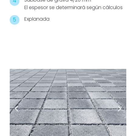
contribuye
El espesor se determinará según cálculos
además a la
retención de
Explanada
contaminantes
y a la
reducción del
efecto isla de
calor.
Gracias a su
alta
capacidad
drenante
(hasta 6.372
mm/h), Natur
Acqua pave
es ideal para
espacios
públicos,