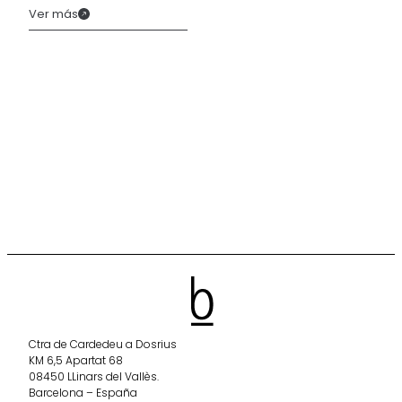
Ver más
fina y control
visual del
pavimento.
Ctra de Cardedeu a Dosrius
KM 6,5 Apartat 68
08450 LLinars del Vallès.
Barcelona – España