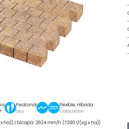
pa
Peatonal
Flexible, Híbrida
®
Uso
Colocación
 ha)) | bicapa: 2624 mm/h (7290 l/(sg x ha))