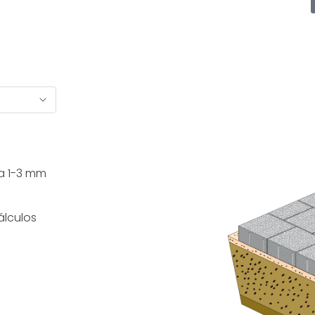
da 1-3 mm
álculos