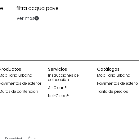
ve
filtra acqua pave
Ver más
Productos
Servicios
Catálogos
Mobiliario urbano
Instrucciones de
Mobiliario urbano
colocación
Pavimentos de exterior
Pavimentos de exterio
Air Clean®
Muros de contención
Tarifa de precios
Net-Clean®
Privacidad
Ética