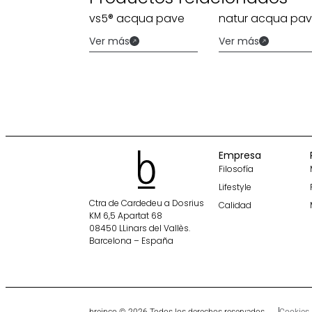
vs5® acqua pave
natur acqua pa
Ver más
Ver más
Empresa
Filosofía
Lifestyle
Ctra de Cardedeu a Dosrius
Calidad
KM 6,5 Apartat 68
08450 LLinars del Vallès.
Barcelona – España
breinco © 2026 Todos los derechos reservados
Cookies