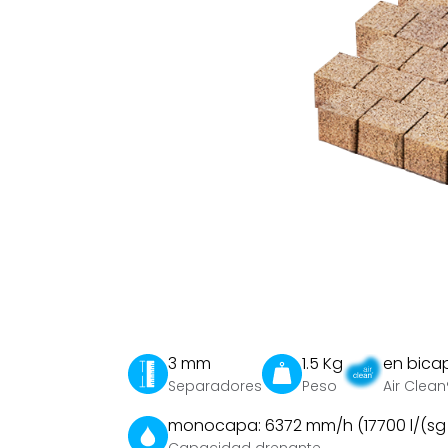
3 mm
1.5 Kg
en bica
Separadores
Peso
Air Clean
monocapa: 6372 mm/h (17700 l/(sg x
Capacidad drenante