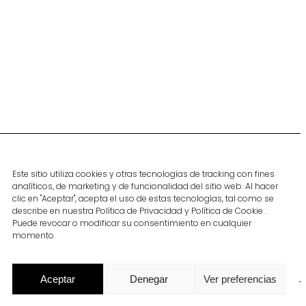
Contacto
Recibe nuestras
últimas noticias
Contacto
Este sitio utiliza cookies y otras tecnologías de tracking con fines
r
Únete a nosotros
Suscribirme
analíticos, de marketing y de funcionalidad del sitio web. Al hacer
clic en "Aceptar", acepta el uso de estas tecnologías, tal como se
describe en nuestra Política de Privacidad y Política de Cookie .
Síguenos
Puede revocar o modificar su consentimiento en cualquier
momento.
Aceptar
Denegar
Ver preferencias