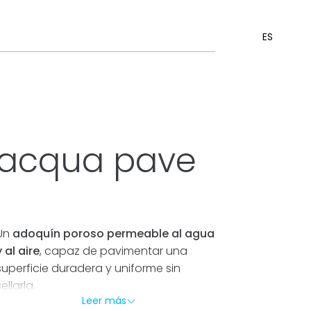
ES
acqua pave
Un
adoquín poroso permeable al agua
y al aire
, capaz de pavimentar una
superficie duradera y uniforme sin
ellarla.
Leer más