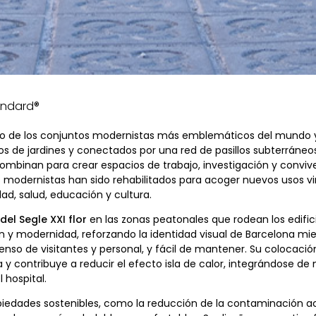
tandard®
o de los conjuntos modernistas más emblemáticos del mundo y 
os de jardines y conectados por una red de pasillos subterráneo
combinan para crear espacios de trabajo, investigación y conviven
nes modernistas han sido rehabilitados para acoger nuevos usos 
dad, salud, educación y cultura.
del Segle XXI flor
en las zonas peatonales que rodean los edificio
n y modernidad, reforzando la identidad visual de Barcelona mi
enso de visitantes y personal, y fácil de mantener. Su colocació
 y contribuye a reducir el efecto isla de calor, integrándose d
 hospital.
opiedades sostenibles, como la reducción de la contaminación a