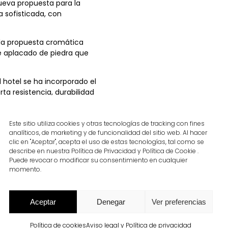
ueva propuesta para la
a sofisticada, con
 la propuesta cromática
e aplacado de piedra que
 hotel se ha incorporado el
ta resistencia, durabilidad
ón del edificio con el
Este sitio utiliza cookies y otras tecnologías de tracking con fines
n referente urbano
analíticos, de marketing y de funcionalidad del sitio web. Al hacer
clic en "Aceptar", acepta el uso de estas tecnologías, tal como se
describe en nuestra Política de Privacidad y Política de Cookie .
Puede revocar o modificar su consentimiento en cualquier
momento.
Aceptar
Denegar
Ver preferencias
Política de cookies
Aviso legal y Política de privacidad