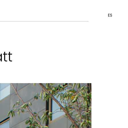
ES
tt