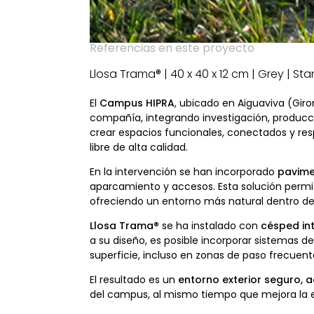
Referencias en este proyecto
Llosa Trama® | 40 x 40 x 12 cm | Grey | St
El
Campus HIPRA
, ubicado en Aiguaviva (Gir
compañía, integrando investigación, producci
crear espacios funcionales, conectados y res
libre de alta calidad.
En la intervención se han incorporado
pavime
aparcamiento y accesos. Esta solución perm
ofreciendo un entorno más natural dentro d
Llosa Trama®
se ha instalado con
césped in
a su diseño, es posible incorporar sistemas d
superficie, incluso en zonas de paso frecuente
El resultado es un
entorno exterior seguro, a
del campus, al mismo tiempo que mejora la ex