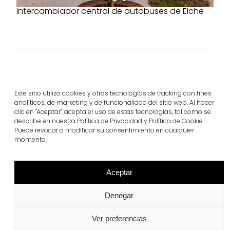
Intercambiador central de autobuses de Elche
Productos del proyecto
Penta®
terana® six
Este sitio utiliza cookies y otras tecnologías de tracking con fines
analíticos, de marketing y de funcionalidad del sitio web. Al hacer
Ver más
Ver más
clic en "Aceptar", acepta el uso de estas tecnologías, tal como se
describe en nuestra Política de Privacidad y Política de Cookie .
Puede revocar o modificar su consentimiento en cualquier
momento.
Aceptar
Denegar
Ver preferencias