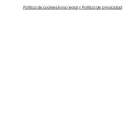
Política de cookies
Aviso legal y Política de privacidad
Proyectos relacionados
Portugal
Largo da Rua Nova en Melides
Ver más