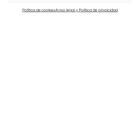
Política de cookies
Aviso legal y Política de privacidad
Barcelona
Propiedad privada en Pedralbes
Ver más