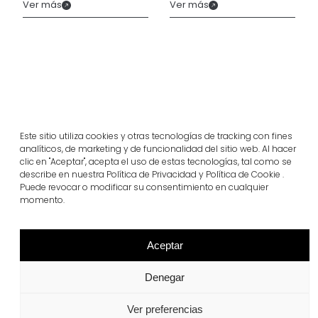
Ver más
Ver más
Este sitio utiliza cookies y otras tecnologías de tracking con fines
analíticos, de marketing y de funcionalidad del sitio web. Al hacer
clic en "Aceptar", acepta el uso de estas tecnologías, tal como se
describe en nuestra Política de Privacidad y Política de Cookie .
Puede revocar o modificar su consentimiento en cualquier
momento.
Proyectos relacionados
Aceptar
Portugal
Largo da Rua Nova en Melides
Denegar
Ver más
Ver preferencias