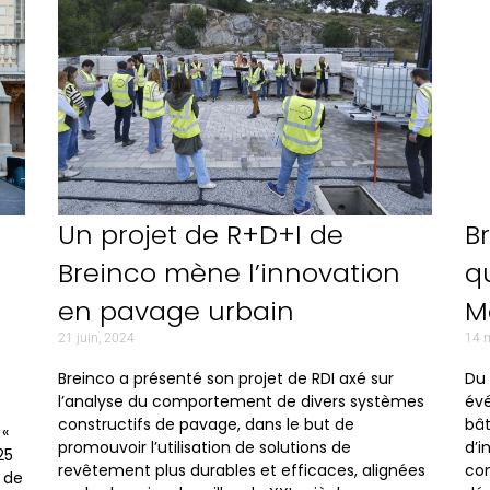
Un projet de R+D+I de
B
Breinco mène l’innovation
q
en pavage urbain
M
21 juin, 2024
14 
Breinco a présenté son projet de RDI axé sur
Du 
l’analyse du comportement de divers systèmes
év
constructifs de pavage, dans le but de
bât
 «
promouvoir l’utilisation de solutions de
d’i
25
revêtement plus durables et efficaces, alignées
con
n de