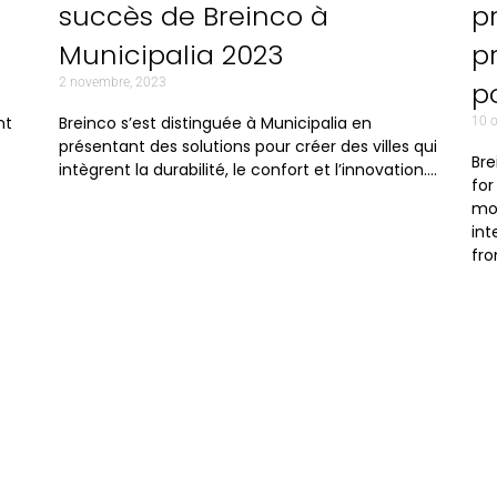
succès de Breinco à
p
Municipalia 2023
p
2 novembre, 2023
p
nt
Breinco s’est distinguée à Municipalia en
10 
présentant des solutions pour créer des villes qui
Bre
intègrent la durabilité, le confort et l’innovation….
for
mod
int
fro
Corporative
C