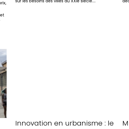
sur les besoins des villes du XXIe siècle….
déc
rix,
 et
r
Corporative
C
n
Innovation en urbanisme : le
M