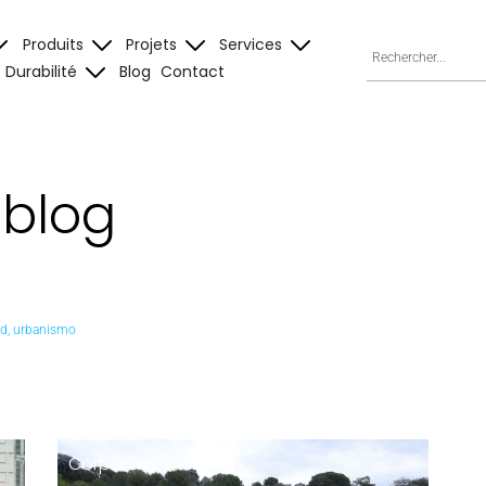
Produits
Projets
Services
Durabilité
Blog
Contact
tblog
ad
,
urbanismo
Corporative
,
Projects
C