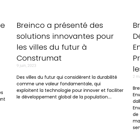
ue
Breinco a présenté des
B
solutions innovantes pour
D
les villes du futur à
E
Construmat
P
9 juin, 2023
l
Des villes du futur qui considèrent la durabilité
2 m
comme une valeur fondamentale, qui
Bre
exploitent la technologie pour innover et faciliter
es
Env
le développement global de la population….
ant
dal
Env
de 
mat
ser