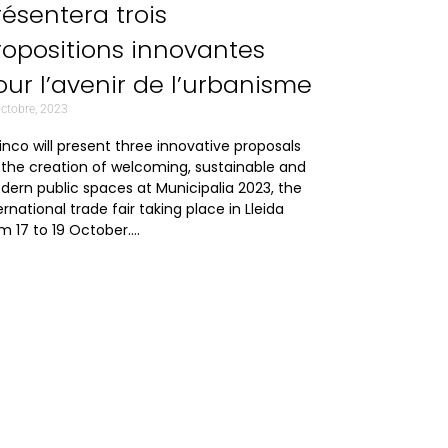
résentera trois
ropositions innovantes
our l’avenir de l’urbanisme
octobre, 2023
inco will present three innovative proposals
 the creation of welcoming, sustainable and
ern public spaces at Municipalia 2023, the
ernational trade fair taking place in Lleida
m 17 to 19 October….
orporative