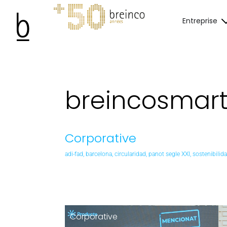
Entreprise
breincosmar
Corporative
adi-fad
,
barcelona
,
circularidad
,
panot segle XXI
,
sostenibilid
Corporative