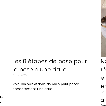
Corporative
C
Les 8 étapes de base pour
N
la pose d’une dalle
r
2 mai, 2022
e
Voici les huit étapes de base pour poser
e
correctement une dalle….
s
22 a
du
Che
à
fav