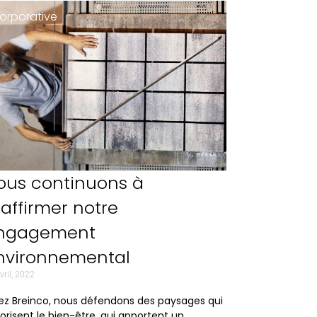
orporative
ous continuons à
éaffirmer notre
ngagement
nvironnemental
vril, 2022
z Breinco, nous défendons des paysages qui
orisent le bien-être, qui apportent un