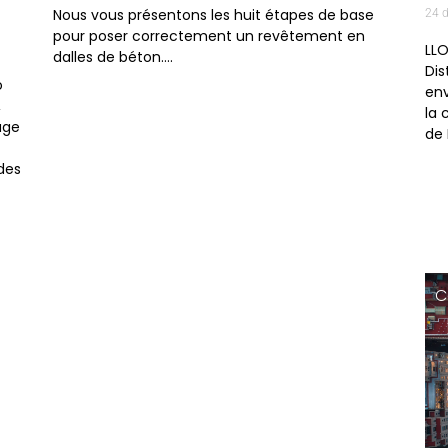
Nous vous présentons les huit étapes de base
24 
pour poser correctement un revêtement en
LL
dalles de béton….
Dis
o
env
,
la 
age
de 
des
Corporative
C