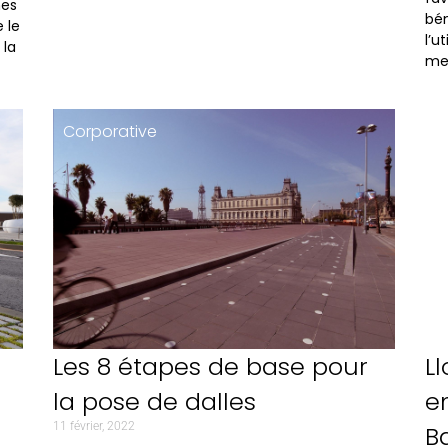
mes
bén
 le
l’u
 la
mei
Corporative
C
Les 8 étapes de base pour
L
la pose de dalles
e
11 février, 2022
B