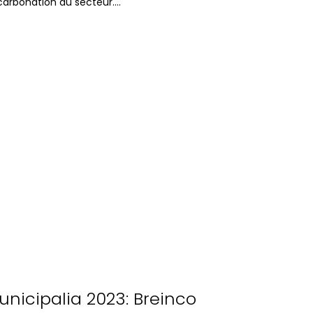
arbonation du secteur….
orporative
unicipalia 2023: Breinco