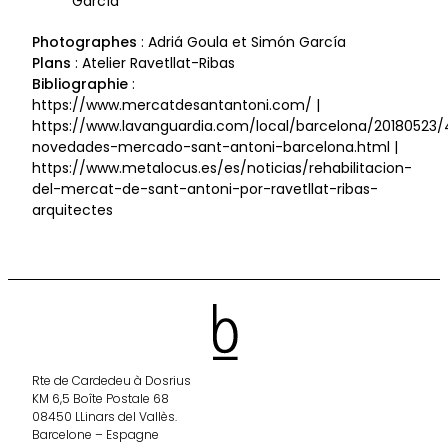
García
Photographes
: Adriá Goula et Simón García
Plans
: Atelier Ravetllat-Ribas
Bibliographie
:
https://www.mercatdesantantoni.com/ |
https://www.lavanguardia.com/local/barcelona/20180523
novedades-mercado-sant-antoni-barcelona.html |
https://www.metalocus.es/es/noticias/rehabilitacion-
del-mercat-de-sant-antoni-por-ravetllat-ribas-
arquitectes
Rte de Cardedeu à Dosrius
KM 6,5 Boîte Postale 68
08450 LLinars del Vallès.
Barcelone – Espagne