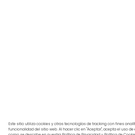
Este sitio utiliza cookies y otras tecnologías de tracking con fines anal
funcionalidad del sitio web. Al hacer clic en "Aceptar", acepta el uso de
como se describe en nuestra Política de Privacidad y Política de Cooki