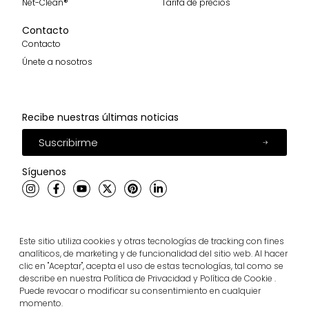
Net-Clean®
Tarifa de precios
Contacto
Contacto
Únete a nosotros
Recibe nuestras últimas noticias
Suscribirme
Síguenos
breinco © 2026 Todos los derechos reservados
Este sitio utiliza cookies y otras tecnologías de tracking con fines
Cookies
Privacidad
Ética
analíticos, de marketing y de funcionalidad del sitio web. Al hacer
clic en "Aceptar", acepta el uso de estas tecnologías, tal como se
describe en nuestra Política de Privacidad y Política de Cookie .
Puede revocar o modificar su consentimiento en cualquier
momento.