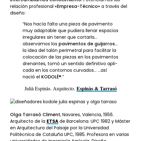
relación profesional
«Empresa-Técnico»
a través del
diseño:
“Nos hacía falta una pieza de pavimento
muy adaptable que pudiera llenar espacios
irregulares sin tener que cortarla…
observamos los
pavimentos de guijarros
…
la idea del talón perimetral para facilitar la
colocación de las piezas en los pavimentos
drenantes, tomó un sentido definitivo apli­
cada en los contornos curvados… …así
nació el
KODOLÉ
®.”
Espinàs & Tarrasó
Julià Espinàs. Arquitecto.
Olga Tarrasó Climent
, Navares, Valencia, 1956.
Arquitecto de la
ETSA
de Barcelona. UPC 1982 y Máster
en Arquitectura del Paisaje por la Universidad
Politécnica de Cataluña UPC, 1985. Profesora en varias
universidades de Ingeniería Agrícola, Diseño,