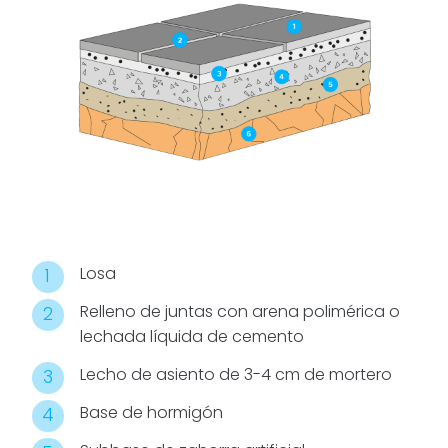
imaginar
jardineras,
fuentes o
estanques.
Todos los
detalles para
conseguir un
jardín con el
ambiente
deseado.
Losa
Relleno de juntas con arena polimérica o
lechada líquida de cemento
Lecho de asiento de 3-4 cm de mortero
Base de hormigón