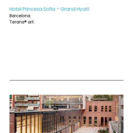
Hotel Princesa Sofia – Grand Hyatt
Tra
Barcelona
dist
Terana® art
Barc
Tera