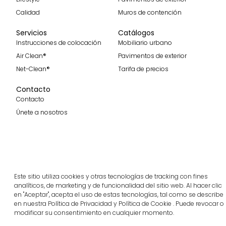
Calidad
Muros de contención
Servicios
Catálogos
Instrucciones de colocación
Mobiliario urbano
Air Clean®
Pavimentos de exterior
Net-Clean®
Tarifa de precios
Contacto
Contacto
Únete a nosotros
Recibe nuestras últimas noticias
Suscribirme
Este sitio utiliza cookies y otras tecnologías de tracking con fines
analíticos, de marketing y de funcionalidad del sitio web. Al hacer clic
Síguenos
en "Aceptar", acepta el uso de estas tecnologías, tal como se describe
en nuestra Política de Privacidad y Política de Cookie . Puede revocar o
modificar su consentimiento en cualquier momento.