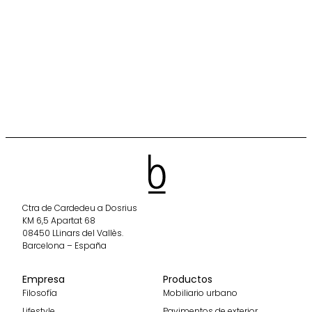
Ctra de Cardedeu a Dosrius
KM 6,5 Apartat 68
08450 LLinars del Vallès.
Barcelona – España
Empresa
Productos
Filosofía
Mobiliario urbano
Lifestyle
Pavimentos de exterior