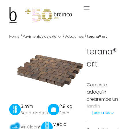
Home
/
Pavimentos de exterior
/
Adoquines
/
terana® art
terana®
art
Con este
adoquín
crearemos un
3 mm
2.9 Kg
jardín
Leer más
Separadores
Peso
perfecto
. Un
jardín que nos
Medio
Air Clean®
proporcione