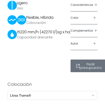
Ligero
de césped
+
Características
Uso
transitable
,
capaz de
+
Flexible, Híbrida
Color
soportar
Colocación
cargas de
+
Complementos
15220 mm/h (42270 l/(sg x ha))
vehículos.
Capacidad drenante
Se genera una
+
Autor
rejilla de
hormigón de 5
cm de ancho
Pedir
que aporta la
presupuesto
estabilidad
necesaria y
envuelve las
Colocación
islas de
césped de 8 ×
8 cm.