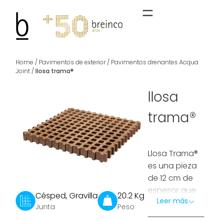
Home
/
Pavimentos de exterior
/
Pavimentos drenantes Acqua
Joint
/
llosa trama®
llosa
trama®
Llosa Trama®
es una pieza
de 12 cm de
espesor que
Césped, Gravilla
20.2 Kg
Leer más
permite crear
Junta
Peso
una
superficie