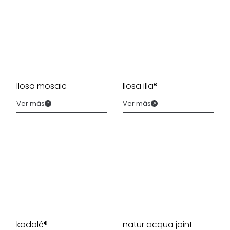
llosa mosaic
llosa illa®
Ver más
Ver más
kodolé®
natur acqua joint