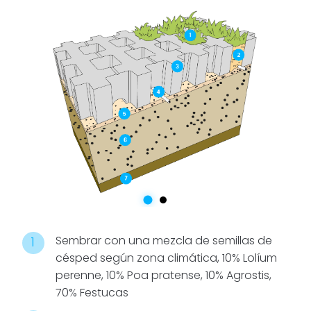
Para optimizar
el consumo
de agua, la
opción más
recomendable
es un
riego
por goteo
. La
losa está
diseñada con
cavidades
inferiores que
permiten
instalar la
Sembrar con una mezcla de semillas de
parrilla de
césped según zona climática, 10% Lolíum
riego con
perenne, 10% Poa pratense, 10% Agrostis,
líneas cada
70% Festucas
40 cm,