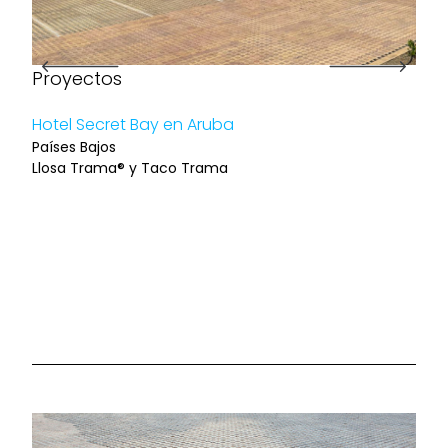
Proyectos
Pro
Hotel Secret Bay en Aruba
Reha
Países Bajos
Barc
Llosa Trama® y Taco Trama
Llos