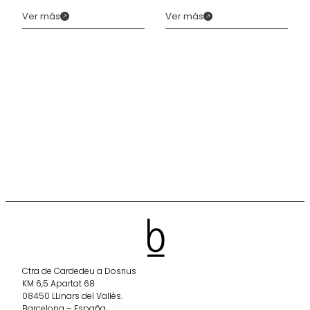
Ver más
Ver más
Ctra de Cardedeu a Dosrius
KM 6,5 Apartat 68
08450 LLinars del Vallès.
Barcelona – España